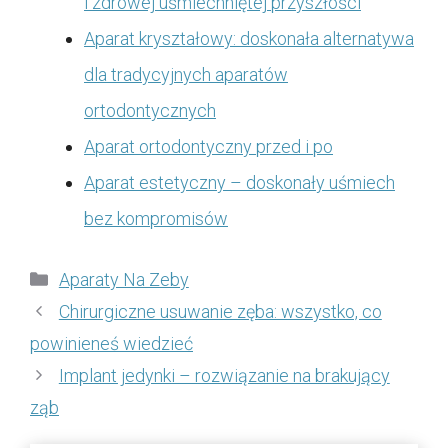
i zdrowej uśmiechniętej przyszłości
Aparat kryształowy: doskonała alternatywa
dla tradycyjnych aparatów
ortodontycznych
Aparat ortodontyczny przed i po
Aparat estetyczny – doskonały uśmiech
bez kompromisów
Kategorie
Aparaty Na Zeby
Chirurgiczne usuwanie zęba: wszystko, co
powinieneś wiedzieć
Implant jedynki – rozwiązanie na brakujący
ząb