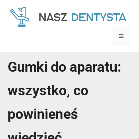
Przejdź
do
treści
Menu
Gumki do aparatu:
wszystko, co
powinieneś
wiedzieć