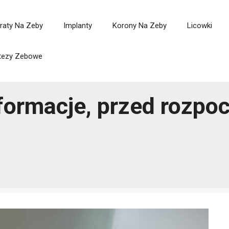
raty Na Zeby
Implanty
Korony Na Zeby
Licowki
tezy Zebowe
formacje, przed rozpo