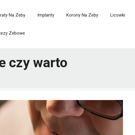
raty Na Zeby
Implanty
Korony Na Zeby
Licowki
tezy Zebowe
e czy warto