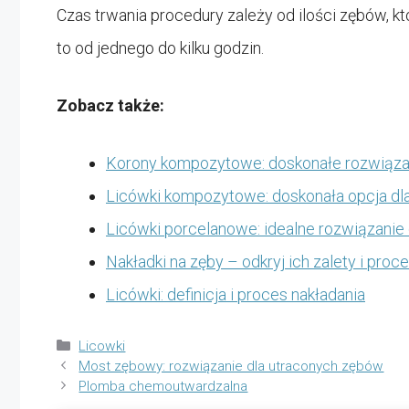
Czas trwania procedury zależy od ilości zębów,
to od jednego do kilku godzin.
Zobacz także:
Korony kompozytowe: doskonałe rozwiąza
Licówki kompozytowe: doskonała opcja d
Licówki porcelanowe: idealne rozwiązanie
Nakładki na zęby – odkryj ich zalety i pro
Licówki: definicja i proces nakładania
Kategorie
Licowki
Most zębowy: rozwiązanie dla utraconych zębów
Plomba chemoutwardzalna