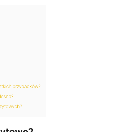
stkich przypadków?
olesna?
ozytowych?