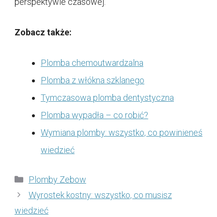
perspektywie czasowej.
Zobacz także:
Plomba chemoutwardzalna
Plomba z włókna szklanego
Tymczasowa plomba dentystyczna
Plomba wypadła – co robić?
Wymiana plomby: wszystko, co powinieneś
wiedzieć
Kategorie
Plomby Zebow
Wyrostek kostny: wszystko, co musisz
wiedzieć