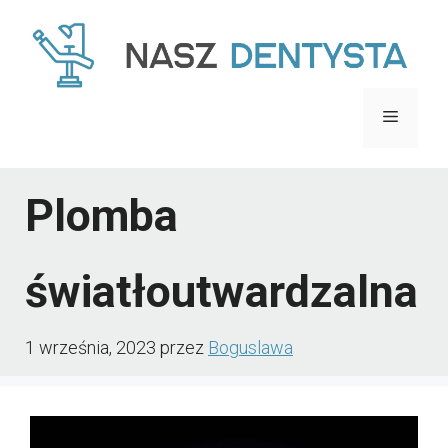
Przejdź
do
treści
Menu
Plomba
światłoutwardzalna
1 września, 2023
przez
Boguslawa