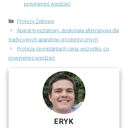
powinieneś wiedzieć
Kategorie
Protezy Zebowe
Aparat kryształowy: doskonała alternatywa dla
tradycyjnych aparatów ortodontycznych
Proteza na implantach cena: wszystko, co
powinieneś wiedzieć
ERYK