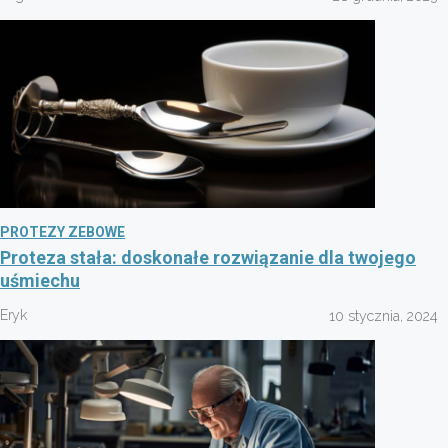
PROTEZY ZEBOWE
Proteza stała: doskonałe rozwiązanie dla twojego
uśmiechu
Eryk
10 stycznia, 2024