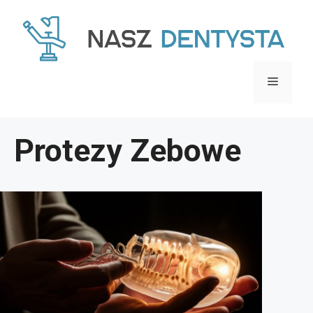
Przejdź
do
treści
Menu
Protezy Zebowe