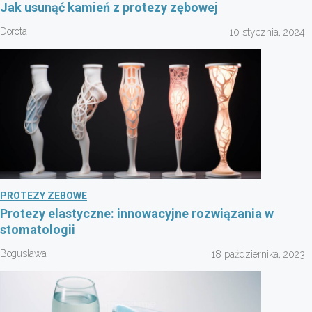
Jak usunąć kamień z protezy zębowej
Dorota
10 stycznia, 2024
PROTEZY ZEBOWE
Protezy elastyczne: innowacyjne rozwiązania w
stomatologii
Boguslawa
18 października, 2023