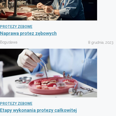
PROTEZY ZEBOWE
Naprawa protez zębowych
Boguslawa
8 grudnia, 2023
PROTEZY ZEBOWE
Etapy wykonania protezy całkowitej