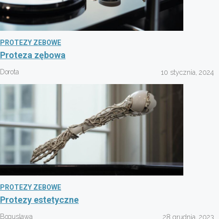
PROTEZY ZEBOWE
Proteza zębowa
Dorota
10 stycznia, 2024
PROTEZY ZEBOWE
Protezy estetyczne
Boguslawa
28 grudnia, 2023