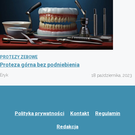
PROTEZY ZEBOWE
Proteza górna bez podniebienia
Eryk
18 października, 2023
Polityka prywatności
Kontakt
Regulamin
Redakcja