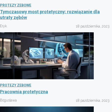
PROTEZY ZEBOWE
Tymczasowy most protetyczny: rozwiązanie dla
utraty zębów
Eryk
18 października, 2023
PROTEZY ZEBOWE
Pracownia protetyczna
Boguslawa
18 października, 2023