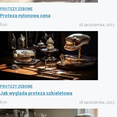
PROTEZY ZEBOWE
Proteza nylonowa cena
Eryk
18 października, 2023
PROTEZY ZEBOWE
Jak wygląda proteza szkieletowa
Eryk
18 października, 2023