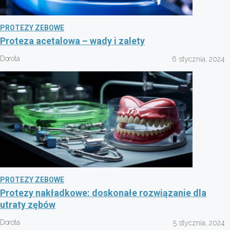
PROTEZY ZEBOWE
Proteza acetalowa – wady i zalety
Dorota
6 stycznia, 2024
PROTEZY ZEBOWE
Protezy nakładkowe: doskonałe rozwiązanie dla
utraty zębów
Dorota
5 stycznia, 2024