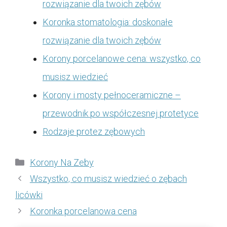
rozwiązanie dla twoich zębów
Koronka stomatologia: doskonałe
rozwiązanie dla twoich zębów
Korony porcelanowe cena: wszystko, co
musisz wiedzieć
Korony i mosty pełnoceramiczne –
przewodnik po współczesnej protetyce
Rodzaje protez zębowych
Kategorie
Korony Na Zeby
Wszystko, co musisz wiedzieć o zębach
licówki
Koronka porcelanowa cena