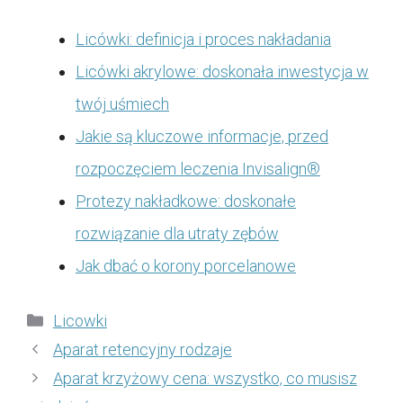
Licówki: definicja i proces nakładania
Licówki akrylowe: doskonała inwestycja w
twój uśmiech
Jakie są kluczowe informacje, przed
rozpoczęciem leczenia Invisalign®
Protezy nakładkowe: doskonałe
rozwiązanie dla utraty zębów
Jak dbać o korony porcelanowe
Kategorie
Licowki
Aparat retencyjny rodzaje
Aparat krzyżowy cena: wszystko, co musisz