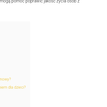
k mogą pomóc poprawić jakość życia osób z
y mowy?
iem dla dzieci?