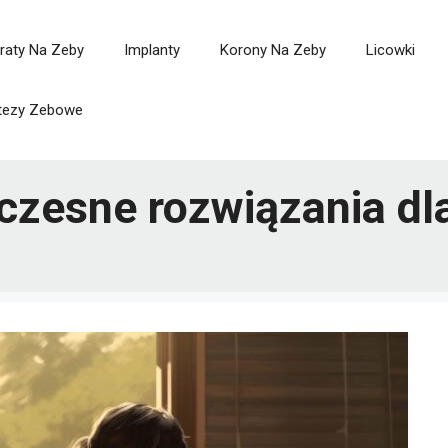
raty Na Zeby
Implanty
Korony Na Zeby
Licowki
tezy Zebowe
zesne rozwiązania dl